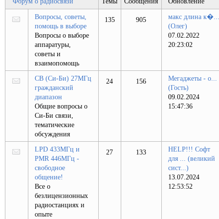
Форум о радиосвязи
Темы
Сообщения
Обновление
Вопросы, советы,
макс длина к�..
135
905
помощь в выборе
(Олег)
Вопросы о выборе
07.02.2022
аппаратуры,
20:23:02
советы и
взаимопомощь
CB (Си-Би) 27МГц
Мегаджеты - о...
24
156
гражданский
(Гость)
диапазон
09.02.2024
Общие вопросы о
15:47:36
Си-Би связи,
тематические
обсуждения
LPD 433МГц и
HELP!!! Cофт
27
133
PMR 446МГц -
для ...
(великий
свободное
сист...)
общение!
13.07.2024
Все о
12:53:52
безлицензионных
радиостанциях и
опыте