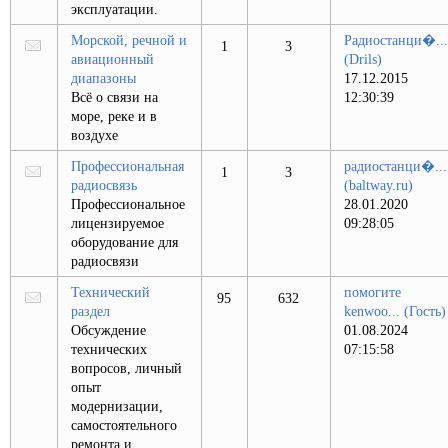
эксплуатации.
Морской, речной и
Радиостанци�...
1
3
авиационный
(Drils)
диапазоны
17.12.2015
Всё о связи на
12:30:39
море, реке и в
воздухе
Профессиональная
радиостанци�...
1
3
радиосвязь
(baltway.ru)
Профессиональное
28.01.2020
лицензируемое
09:28:05
оборудование для
радиосвязи
Технический
помогите
95
632
раздел
kenwoo...
(Гость)
Обсуждение
01.08.2024
технических
07:15:58
вопросов, личный
опыт
модернизации,
самостоятельного
ремонта и