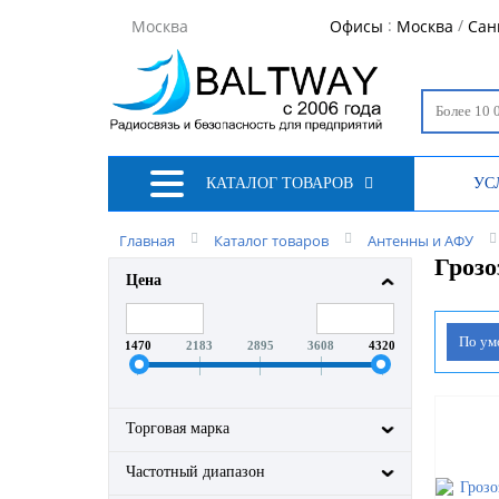
:
/
Москва
Офисы
Москва
Сан
КАТАЛОГ ТОВАРОВ
УС
Главная
Каталог товаров
Антенны и АФУ
Гроз
Цена
По у
1470
2183
2895
3608
4320
Торговая марка
Частотный диапазон