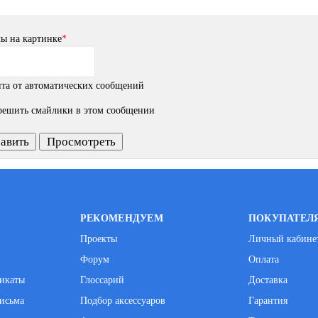
ы на картинке
*
решить смайлики в этом сообщении
РЕКОМЕНДУЕМ
ПОКУПАТЕЛ
Проекты
Личный кабине
Форум
Оплата
фикаты
Глоссарий
Доставка
исьма
Подбор аксессуаров
Гарантия