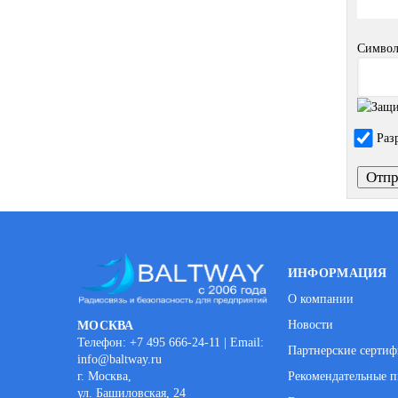
Символ
Раз
ИНФОРМАЦИЯ
О компании
Новости
МОСКВА
Телефон: +7 495 666-24-11 | Email:
Партнерские серти
info@baltway.ru
г. Москва,
Рекомендательные п
ул. Башиловская, 24