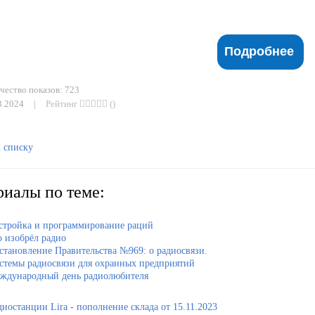
Подробнее
ество показов: 723
8.2024
|
Рейтинг
()
к списку
иалы по теме:
стройка и программирование раций
о изобрёл радио
становление Правительства №969: о радиосвязи.
стемы радиосвязи для охранных предприятий
ждународный день радиолюбителя
диостанции Lira - пополнение склада от 15.11.2023