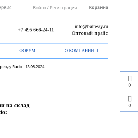
/
ервис
Корзина
Войти
Регистрация
info@baltway.ru
+7 495 666-24-11
Оптовый прайс
ФОРУМ
О КОМПАНИИ
енду Racio - 13.08.2024
0
и на склад
0
io: