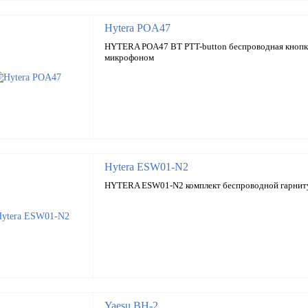
Hytera POA47
HYTERA POA47 BT PTT-button беспроводная кнопк
микрофоном
Hytera ESW01-N2
HYTERA ESW01-N2 комплект беспроводной гарни
Yaesu BH-2