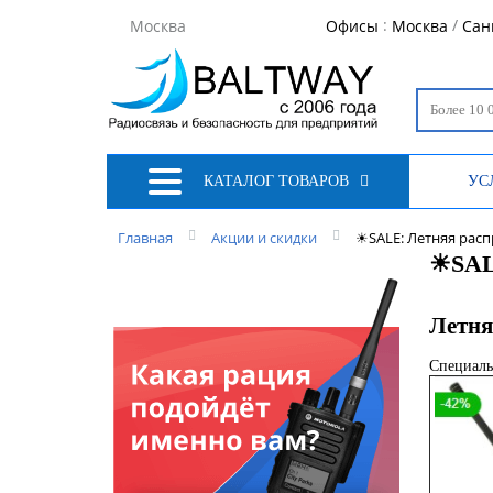
:
/
Москва
Офисы
Москва
Сан
КАТАЛОГ ТОВАРОВ
УС
Главная
Акции и скидки
☀SALE: Летняя расп
☀SALE
Летня
Специаль