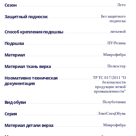
Сезон
Лето
Защитный подносок
Без защитного
подноска
Способ крепления подошвы
литьевой
Подошва
ПУ/Резина
Материал
Микрофибра
Материал ткань верха
Полиэстер
Нормативно техническая
ТР ТС 017/2011 "О
безопасности
документация
продукции легкой
промышленности"
Вид обуви
Полуботинки
Серия
ЭлитСпецОбувь
Материал детали верха
Микрофибра