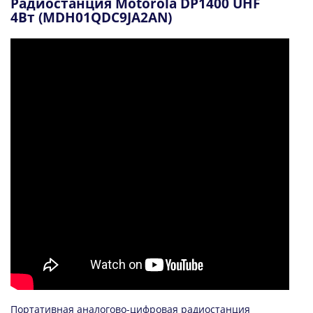
Радиостанция Motorola DP1400 UHF
4Вт (MDH01QDC9JA2AN)
Портативная аналогово-цифровая радиостанция