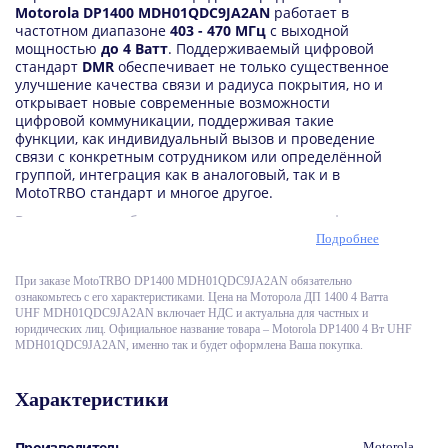
Motorola DP1400 MDH01QDC9JA2AN
работает в
частотном диапазоне
403 - 470 МГц
с выходной
мощностью
до 4 Ватт
. Поддерживаемый цифровой
стандарт
DMR
обеспечивает не только существенное
улучшение качества связи и радиуса покрытия, но и
открывает новые современные возможности
цифровой коммуникации, поддерживая такие
функции, как индивидуальный вызов и проведение
связи с конкретным сотрудником или определённой
группой, интеграция как в аналоговый, так и в
MotoTRBO стандарт и многое другое.
Возможность выбора между аналоговым и цифровым
режимами работы радиостанции
MotoTRBO DP1400
Подробнее
UHF 4Вт
обеспечат как универсальность
коммуникации и выбора необходимого стандарта по
При заказе MotoTRВO DP1400 MDH01QDC9JA2AN обязательно
необходимости, так и избавят вас от чрезмерных
ознакомьтесь с его характеристиками. Цена на Моторола ДП 1400 4 Ватта
затрат, если вы собираетесь постепенно обновить
UHF MDH01QDC9JA2AN включает НДС и актуальна для частных и
стандарт используемой связи с аналоговой на
юридических лиц. Официальное название товара – Motorola DP1400 4 Вт UHF
цифровую в вашей организации. Встроенная
MDH01QDC9JA2AN, именно так и будет оформлена Ваша покупка.
функция ARTS оповестит о выходе из зоны действия
ретранслятора, либо других радиостанций,
Характеристики
снабжённых аналогичным функционалом. Таким
образом, вы всегда будете знать заранее, возможно
ли осуществление коммуникации с вашими
Производитель
Motorola