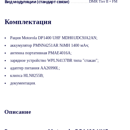
Вид модуляции (стандарт связи)
DMR Tier II + FM
Комплектация
Рация Motorola DP1400 UHF MDH01JDC9JA2AN;
аккумулятор PMNN4251AR NiMH 1400 мАч;
антенна портативная PMAE4016A;
зарядное устройство WPLN4137BR типа "стакан";
адаптер питания AA26990L;
клипса HLN8255B;
документация.
Описание