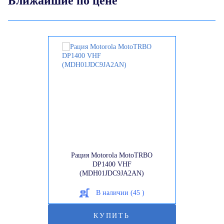
Ближайшие по цене
Рация Motorola MotoTRBO
DP1400 VHF
(MDH01JDC9JA2AN)
В наличии (45 )
КУПИТЬ