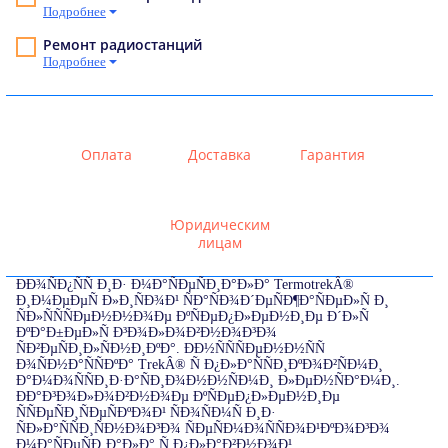
Подробнее
Ремонт радиостанций
Подробнее
Оплата
Доставка
Гарантия
Юридическим
лицам
ÐÐ¾ÑÐ¿ÑÑ Ð¸Ð· Ð¼Ð°ÑÐµÑÐ¸Ð°Ð»Ð° TermotrekÂ®
Ð¸Ð¼ÐµÐµÑ Ð»Ð¸ÑÐ¾Ð¹ ÑÐ°ÑÐ¾Ð´ÐµÑÐ¶Ð°ÑÐµÐ»Ñ Ð¸
ÑÐ»ÑÑÑÐµÐ½Ð½Ð¾Ðµ ÐºÑÐµÐ¿Ð»ÐµÐ½Ð¸Ðµ Ð´Ð»Ñ
ÐºÐ°Ð±ÐµÐ»Ñ Ð³Ð¾Ð»Ð¾Ð²Ð½Ð¾Ð³Ð¾
ÑÐ²ÐµÑÐ¸Ð»ÑÐ½Ð¸ÐºÐ°. ÐÐ½ÑÑÑÐµÐ½Ð½ÑÑ
Ð¾ÑÐ½Ð°ÑÑÐºÐ° TrekÂ® Ñ Ð¿Ð»Ð°ÑÑÐ¸ÐºÐ¾Ð²ÑÐ¼Ð¸
Ð°Ð¼Ð¾ÑÑÐ¸Ð·Ð°ÑÐ¸Ð¾Ð½Ð½ÑÐ¼Ð¸ Ð»ÐµÐ½ÑÐ°Ð¼Ð¸.
ÐÐ°Ð³Ð¾Ð»Ð¾Ð²Ð½Ð¾Ðµ ÐºÑÐµÐ¿Ð»ÐµÐ½Ð¸Ðµ
ÑÑÐµÑÐ¸ÑÐµÑÐºÐ¾Ð¹ ÑÐ¾ÑÐ¼Ñ Ð¸Ð·
ÑÐ»Ð°ÑÑÐ¸ÑÐ½Ð¾Ð³Ð¾ ÑÐµÑÐ¼Ð¾ÑÑÐ¾Ð¹ÐºÐ¾Ð³Ð¾
Ð¼Ð°ÑÐµÑÐ¸Ð°Ð»Ð° Ñ Ð¿Ð»Ð°Ð²Ð½Ð¾Ð¹