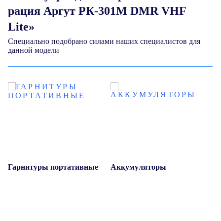
рация Аргут РК-301М DMR VHF
Lite»
Специально подобрано силами наших специалистов для
данной модели
 и
Гарнитуры портативные
Аккумуляторы
Г