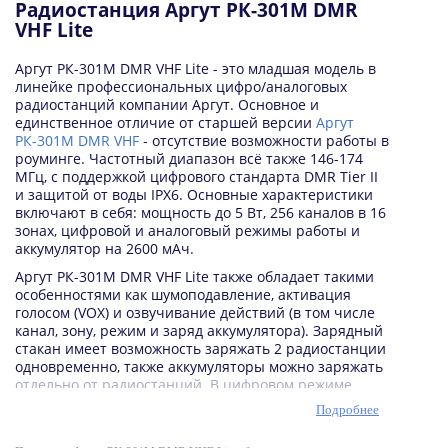
Радиостанция Аргут РК-301М DMR
VHF Lite
Аргут РК-301М DMR VHF Lite - это младшая модель в
линейке профессиональных цифро/аналоговых
радиостанций компании Аргут. Основное и
единственное отличие от старшей версии
Аргут
РК-301М DMR VHF
- отсутствие возможности работы в
роуминге. Частотный диапазон всё также 146-174
МГц, с поддержкой цифрового стандарта DMR Tier II
и защитой от воды IPX6. Основные характеристики
включают в себя: мощность до 5 Вт, 256 каналов в 16
зонах, цифровой и аналоговый режимы работы и
аккумулятор на 2600 мАч.
Аргут РК-301М DMR VHF Lite также обладает такими
особенностями как шумоподавление, активация
голосом (VOX) и озвучивание действий (в том числе
канал, зону, режим и заряд аккумулятора). Зарядный
стакан имеет возможность заряжать 2 радиостанции
одновременно, также аккумуляторы можно заряжать
отдельно от радиостанций. В цифровом режиме
существенно улучшается качество связи и
Подробнее
разборчивость голоса, возможно настроить
шифрование (при наличии специальной лицензии).