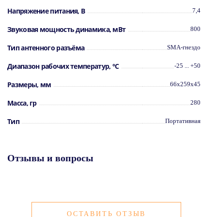
Напряжение питания, В
7,4
Аккумулятор Li-Ion 2600 мАч
16 зон
Звуковая мощность динамика, мВт
Защита по стандарту IPX6
800
Озвучивание действий
Сигнал окончания передачи
Тип антенного разъёма
SMA-гнездо
Активация голосом (VOX)
Регулируемое шумоподавление
Диапазон рабочих температур, °С
-25 ... +50
Возможность программирования с компьютера
Зарядный стакан на 2 аккумулятора/
радиостанции
Размеры, мм
66x259x45
Масса, гр
280
Тип
Портативная
Отзывы и вопросы
ОСТАВИТЬ ОТЗЫВ