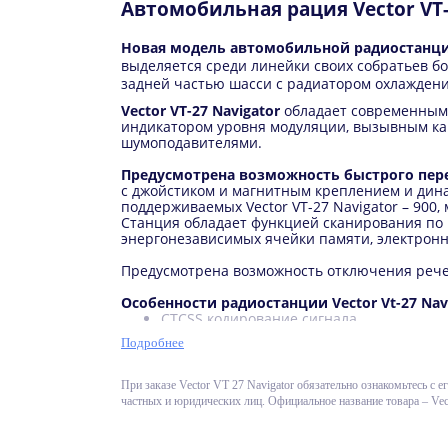
Автомобильная рация Vector VT-
Новая модель автомобильной радиостанции 
выделяется среди линейки своих собратьев 
задней частью шасси с радиатором охлаждени
Vector VT-27 Navigator
обладает современным
индикатором уровня модуляции, вызывным ка
шумоподавителями.
Предусмотрена возможность быстрого пер
с джойстиком и магнитным креплением и дин
поддерживаемых Vector VT-27 Navigator – 900
Станция обладает функцией сканирования по 
энергонезависимых ячейки памяти, электронн
Предусмотрена возможность отключения речев
Особенности радиостанции Vector Vt-27 Nav
CTCSS кодирование сигнала
Встроенный измеритель КСВ
Подробнее
Большой цветной дисплей
Спектральный подавитель шумов
Компандер (звуковой процессор)
При заказе Vector VT 27 Navigator обязательно ознакомьтесь с 
Выходная мощность передатчика - 18 Вт
частных и юридических лиц. Официальное название товара – Vec
Сканирование по ячейкам памяти
Звуковой динамик увеличенной мощнос
Цельнолитой алюминиевый с радиаторо