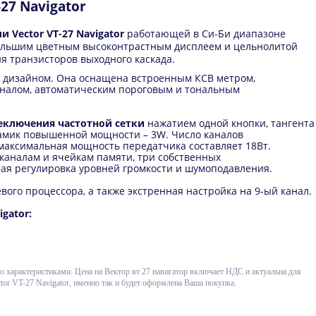
27 Navigator
Vector VT-27 Navigator
работающей в Си-Би диапазоне
большим цветным высоконтрастным дисплеем и цельнолитой
я транзисторов выходного каскада.
 дизайном. Она оснащена встроенным КСВ метром,
налом, автоматическим пороговым и тональным
еключения частотной сетки
нажатием одной кнопки, тангента
амик повышенной мощности – 3W. Число каналов
, максимальная мощность передатчика составляет 18Вт.
каналам и ячейкам памяти, три собственных
ая регулировка уровней громкости и шумоподавления.
ого процессора, а также экстренная настройка на 9-ый канал.
igator:
его характеристиками. Цена на Вектор вт 27 навигатор включает НДС и актуальна для
tor VT-27 Navigator, именно так и будет оформлена Ваша покупка.
ти
м охлаждения