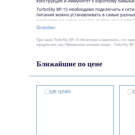
конструкция и иммунитет к короткому замыка
TurboSky BP-15 необходимо подключать к сети 
питания можно устанавливать в самые разные
например на склад, на стол, в офис или в эл
простые, достаточно включить его в электро
Подробнее
ВКЛ.
TurboSky BP-15 рассчитан в основном для пит
При заказе TurbоSkу BP-15 обязательно ознакомьтесь с его хар
сведены на нет. Также блок питания имеет з
юридических лиц. Официальное название товара – TurboSky BP-
повышения напряжения на выходе.
Особенности TurboSky BP-1
Ближайшие по цене
Входное напряжение 220 В 50 Гц AC
Выходное напряжение 13,8 В DC
Постоянная нагрузка до 15 А
Защита от короткого замыкания
Металлический корпус