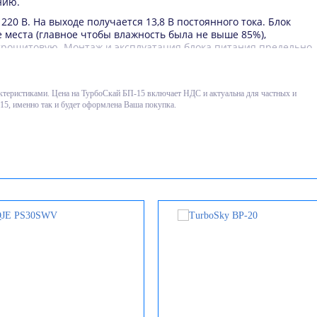
нию.
220 В. На выходе получается 13,8 В постоянного тока. Блок
 места (главное чтобы влажность была не выше 85%),
ектрощитовую. Монтаж и эксплуатация блока питания предельно
сеть, присоединить кабели к зажимам и переключить клавишу
ания радиостанций и схожего оборудования, поэтому помехи
актеристиками. Цена на ТурбоСкай БП-15 включает НДС и актуальна для частных и
ащиту от перепадов напряжения и защиту от нежелательного
15, именно так и будет оформлена Ваша покупка.
5: