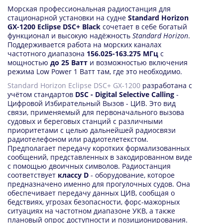
Морская профессиональная радиостанция для
стационарной установки на судне
Standard Horizon
GX-1200 Eclipse DSC+ Black
сочетает в себе богатый
функционал и высокую надёжность
Standard Horizon
.
Поддерживается работа на морских каналах
частотного диапазона
156.025-163.275 МГц
с
мощностью
до 25 Ватт
и возможностью включения
режима Low Power 1 Ватт там, где это необходимо.
Standard Horizon Eclipse DSC+ GX-1200
разработана с
учётом стандартов
DSC - Digital Selective Calling
-
Цифровой Избирательный Вызов - ЦИВ. Это вид
связи, применяемый для первоначального вызова
судовых и береговых станций с различными
приоритетами с целью дальнейшей радиосвязи
радиотелефоном или радиотелетекстом.
Предполагает передачу коротких формализованных
сообщений, представленных в закодированном виде
с помощью двоичных символов. Радиостанция
соответствует
классу D
- оборудование, которое
предназначено именно для прогулочных судов. Она
обеспечивает передачу данных ЦИВ, сообщая о
бедствиях, угрозах безопасности, форс-мажорных
ситуациях на частотном диапазоне УКВ, а также
плановый опрос доступности и позиционирования.