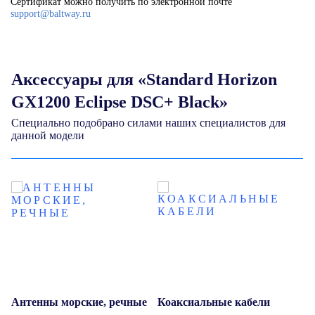
Сертификат можно получить по электронной почте
support@baltway.ru
Аксессуары для «Standard Horizon
GX1200 Eclipse DSC+ Black»
Специально подобрано силами наших специалистов для
данной модели
 и
Антенны морские, речные
Коаксиальные кабели
В