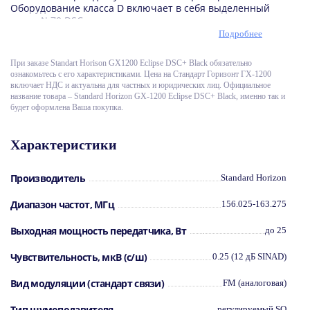
Оборудование класса D включает в себя выделенный
канал №70 DSC-приемника, поэтому вы никогда не
пропустите DSC вызова, на какой рабочей частоте
Подробнее
вы бы не находились в конкретный момент времени.
При заказе Standart Horison GХ1200 Eclipse DSC+ Black обязательно
GX-1200 Eclipse DSC+
также получила доработки в
ознакомьтесь с его характеристиками. Цена на Стандарт Горизонт ГХ-1200
виде улучшенных для большей тактильной
включает НДС и актуальна для частных и юридических лиц. Официальное
чувствительности клавиш управления, на
название товара – Standard Horizon GX-1200 Eclipse DSC+ Black, именно так и
водозащищённой погружаемой - Submersible -
будет оформлена Ваша покупка.
тангенте предусмотрены кнопки переключения
каналов, быстрый переход на 16 канал, кнопка
выбора мощности - Hi / Low. Микрофон получил
Характеристики
поддержку функции
Clear Voice Noise Reduction
Technology
, которая передаёт в эфир только ваш
голос и исключает попадание посторонних шумов -
Производитель
Standard Horizon
звук двигателя и другие громкие шумы.
Опционально подключаемый модуль GPS расширит
Диапазон частот, МГц
156.025-163.275
как функционал навигации, так и повысит уровень
безопасности вашего судна и возможность быстро
Выходная мощность передатчика, Вт
до 25
сообщить своё точное местонахождение во время
подачи экстренного сигнала.
Чувствительность, мкВ (с/ш)
0.25 (12 дБ SINAD)
Характеристики
Standard Horizon GX-1200 Eclipse
DSC+ Black
:
Вид модуляции (стандарт связи)
FM (аналоговая)
частотный диапазон: 156.025-163.275 МГц;
выходная мощность: до 25 Ватт;
Тип шумоподавителя
регулируемый SQ