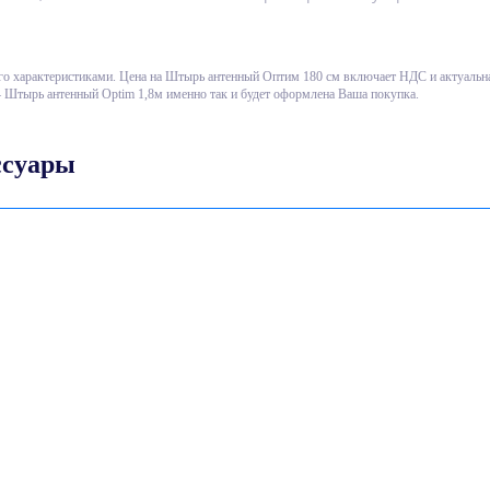
у - достаточно лишь заменить
антенный штырь
и заново
 его характеристиками. Цена на Штырь антенный Оптим 180 см включает НДС и актуальн
– Штырь антенный Optim 1,8м именно так и будет оформлена Ваша покупка.
сти) -
4 мм
;
ссуары
ста.