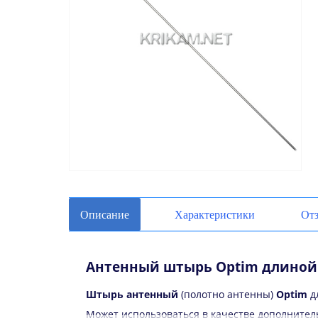
Описание
Характеристики
От
Антенный штырь Optim длиной
Штырь антенный
(полотно антенны)
Optim
д
Может использоваться в качестве дополнитель