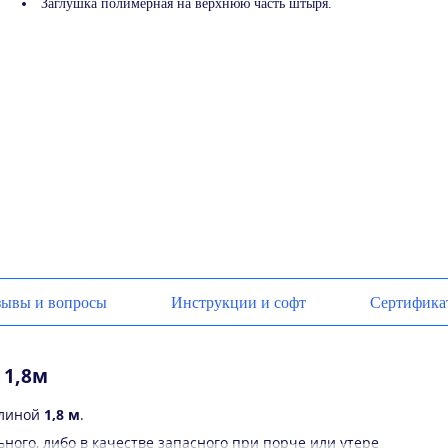
Заглушка полимерная на верхнюю часть штыря.
зывы и вопросы
Инструкции и софт
Сертифика
 1,8м
линой
1,8 м
.
ного, либо в качестве запасного при порче или утере