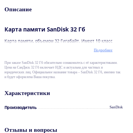
Описание
Карта памяти SanDisk 32 Гб
Карта памяти, объемом 32 Гигабайт. Имеет 10 класс
скорости. Данный класс обеспечивает скорость
Подробнее
передачи данных до 10 Мб/сек. Прекрасный вариант
для большинства мобильных и стационарных
устройств. Благодаря форм-фактору micro-sd
При заказе SаnDisk 32 Гб обязательно ознакомьтесь с её характеристиками.
карточка не занимает много места при
Цена на СанДиск 32 Гб включает НДС и актуальна для частных и
транспортировке и удобна в работе.
юридических лиц. Официальное название товара – SanDisk 32 Гб, именно так
и будет оформлена Ваша покупка.
Характеристики
Производитель
SanDisk
Отзывы и вопросы