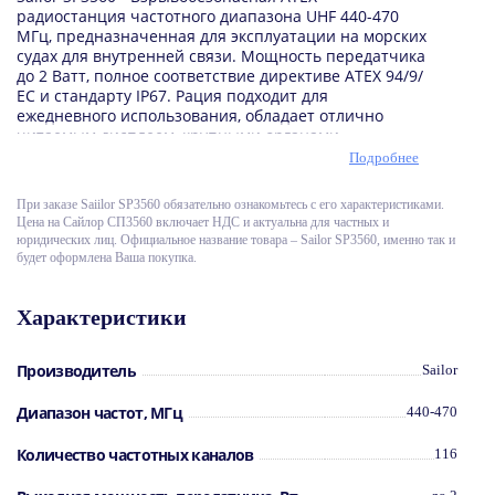
радиостанция частотного диапазона UHF 440-470
МГц, предназначенная для эксплуатации на морских
судах для внутренней связи. Мощность передатчика
до 2 Ватт, полное соответствие директиве ATEX 94/9/
ЕС и стандарту IP67. Рация подходит для
ежедневного использования, обладает отлично
читаемым дисплеем, крупными органами
управления, высокой надёжностью и отличными
Подробнее
эксплуатационными характеристиками.
При заказе Saiilor SP3560 обязательно ознакомьтесь с его характеристиками.
Особенности Sailor SP3560:
Цена на Сайлор СП3560 включает НДС и актуальна для частных и
юридических лиц. Официальное название товара – Sailor SP3560, именно так и
Мощность передатчика: до 2 Ватт
будет оформлена Ваша покупка.
Частотный диапазон: 440-470 МГц
Каналы памяти: 116
Сканирование по двум и трём каналам
Характеристики
Индикация высокой мощности передатчика
Контрастный дисплей и крупные органы
управления
Производитель
Sailor
Степень защиты от влаги IР67
Соответствие директиве ATEX 94/9/ЕС
Диапазон частот, МГц
440-470
Регулируемый шумоподавитель
Аналоговый вид модуляции (FM)
Количество частотных каналов
116