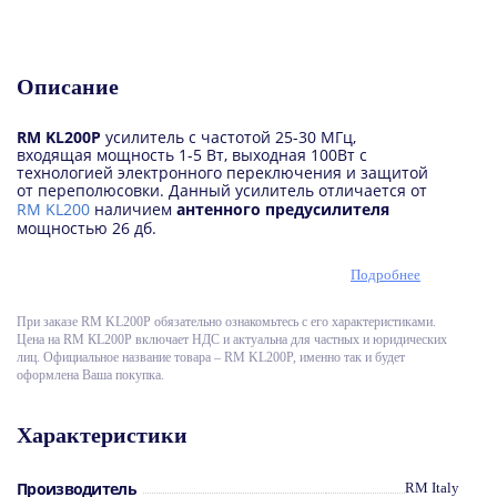
Описание
RM KL200P
усилитель с частотой 25-30 МГц,
входящая мощность 1-5 Вт, выходная 100Вт с
технологией электронного переключения и защитой
от переполюсовки. Данный усилитель отличается от
RM KL200
наличием
антенного предусилителя
мощностью 26 дб.
Частота: 25-30 МГц
Подробнее
Напряжение: 12-14 В постоянное
Потребляемый ток: 8-11 А
Вх. мощность: 1-5 Вт SSB 2-10 Вт
При заказе RM KL200Р обязательно ознакомьтесь с его характеристиками.
Вых. мощность: 100 Вт (Max FM) 200 Вт (Max SSB-CW)
Цена на RМ КL200Р включает НДС и актуальна для частных и юридических
Модуляция: AM-FM-SSB-CW
лиц. Официальное название товара – RM KL200Р, именно так и будет
Предохранители: 12 A
оформлена Ваша покупка.
Размер: 109x125x35 мм
Вес: 315 г
Характеристики
Производитель
RM Italy