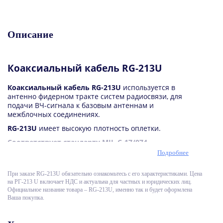
Описание
Коаксиальный кабель
RG-213U
Коаксиальный кабель RG-213U
используется в
антенно фидерном тракте систем радиосвязи, для
подачи ВЧ-сигнала к базовым антеннам и
межблочных соединениях.
RG-213U
имеет высокую плотность оплетки.
Соответствует стандарту MIL-C-17/074.
Подробнее
Характеристики коаксиального кабеля RG-213U
Диаметр: оболочка - 10,3 мм; внешний
При заказе RG-213U обязательно ознакомьтесь с его характеристиками. Цена
проводник - 7,56 мм; оплетка - 8,3 мм;
на РГ-213 U включает НДС и актуальна для частных и юридических лиц.
диэлектрик - 7,24 мм; центральный проводник -
Официальное название товара – RG-213U, именно так и будет оформлена
2,2 (7х0,752) мм.
Ваша покупка.
Материал: Оболочка - поливинилхлорид;
Оплетка - луженая медь, плотность 95%;
Диэлектрик - полиэтилен; Центральный