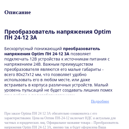
Описание
Преобразователь напряжения Optim
ПН 24-12 3А
Бескорпусный понижающий
преобразователь
напряжения Optim ПН 24-12 3А
позволяет
подключать 12В устройства к источникам питания с
напряжением 24В. Важным преимуществом
преобразователя являются его малые габариты -
всего 80х27х12 мм, что позволяет удобно
использовать его в любом месте, или даже
встраивать в корпуса различных устройств. Малый
уровень пульсаций не будет создавать лишних помех
при работе с радиооборудованием.
Подробнее
Преобразователь напряжения
ПН 24-12
допустимо
использовать с устройствами, потребляющими не
более 2А при постоянной нагрузке и не более 3А при
При заказе Optima ПН 24 12 3А обязательно ознакомьтесь с его
пиковой кратковременной нагрузке.
характеристиками. Цена на Оптим ПН-24-12 включает НДС и актуальна для
частных и юридических лиц. Официальное название товара – Преобразователь
Преобразователь снабжён защитами от перегрева,
напряжения Optim ПН 24-12 3А, именно так и будет оформлена Ваша