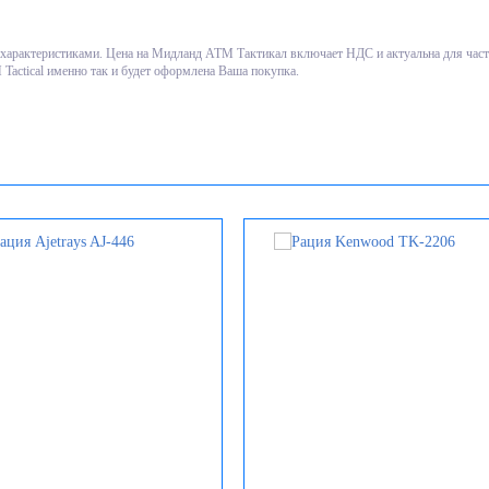
енте для плотной фиксации на шее.
го характеристиками. Цена на Мидланд АТМ Тактикал включает НДС и актуальна для час
Tactical именно так и будет оформлена Ваша покупка.
ддерживается.