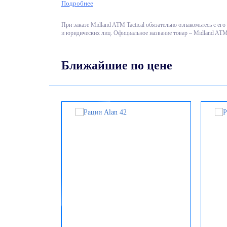
Подробнее
Звукосниматели находятся на регулируемой л
Крупная кнопка PTT крепится на воротник.
При заказе Midland ATM Tactical обязательно ознакомьтесь с е
и юридических лиц. Официальное название товар – Midland ATM 
Разъем двух штырьковый. Функция VOX не по
Подходит для
портативных раций Midland
Ближайшие по цене