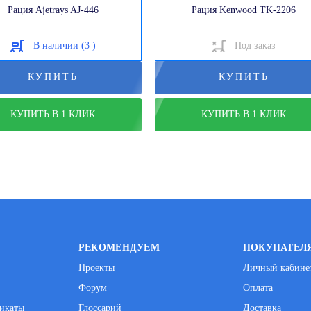
Рация Ajetrays AJ-446
Рация Kenwood TK-2206
В наличии (3 )
Под заказ
КУПИТЬ
КУПИТЬ
КУПИТЬ В 1 КЛИК
КУПИТЬ В 1 КЛИК
РЕКОМЕНДУЕМ
ПОКУПАТЕЛ
Проекты
Личный кабине
Форум
Оплата
фикаты
Глоссарий
Доставка