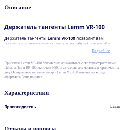
Описание
Держатель тангенты Lemm VR-100
Держатель тангенты
Lemm VR-100
позволит вам
разместить выносной спикер-микрофон (тангенту) в
удобном месте салона автомобиля, например, на
Подробнее
торпедо.
Монтаж осуществляется с помощью винтов-
При заказе Lеmm VР-100 обязательно ознакомьтесь с его характеристиками.
саморезов. Размеры
Lemm VR-100
Цена на Лемм ВР-100 включает НДС и актуальна для частных и юридических
стандартизированы и подходят для любых моделей
лиц. Официальное название товар – Lemm VR-100 именно так и будет
оформлена Ваша покупка.
тангент.
Характеристики
Производитель
Lemm
Отзывы и вопросы