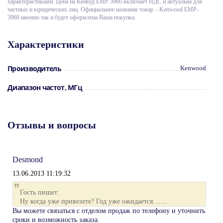
даже на небольших, для которых более простая,
характеристиками. Цена на Кенвуд ЕМР 3960 включает НДС и актуальна для
частных и юридических лиц. Официальное название товар – Kenwood EMP-
популярная модель ЕМР-3076 оказывается большой.
3960 именно так и будет оформлена Ваша покупка.
Гарнитура
EMP-3960CK
имеет выносную кнопку РТТ,
которую при желании можно отстегнуть и
использовать гарнитуру без неё. Прозрачный
Характеристики
воздуховод с мягким силиконовым вкладышем
позволит без устали использовать гарнитуру долгое
Производитель
Kenwood
время.
Ларингофон имеет высокую чувствительность, что
Диапазон частот, МГц
позволяет удобно использовать функцию голосовой
активации. Выносная кнопка на липучке.
Эта гарнитура совместима с большинством раций
Отзывы и вопросы
Kenwood, а также портативных радиостанций других
производителей
Desmond
13.06.2013 11:19:32
Гость пишет:
Ну когда уже привезете? Год уже ожидается.......
Вы можете связаться с отделом продаж по телефону и уточнить
сроки и возможность заказа.