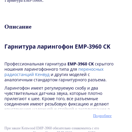
Гарнитура EMP-3960C
Описание
Гарнитура ларингофон
EMP-3960 CK
Профессиональная гарнитура
EMP-3960 CK
скрытого
ношения ларингофонного типа для
переносных
радиостанций Кенвуд
и других моделей с
аналогичным стандартом гарнитурного разъема.
Ларингофон имеет регулируемую скобу и два
чувствительных датчика звука, которые плотно
прилегают к шее. Кроме того, все разъемные
соединения имеют резьбовую фиксацию и делают
конструкцию надежной и стойкой к эксплуатации в
жестких условиях.
Подробнее
Регулируемая скоба позволяет использовать
комфортно ларингофон на шеях разных размеров,
При заказе Kenwood EMP-3960 обязательно ознакомьтесь с его