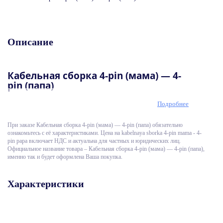
Описание
Кабельная сборка 4-pin (мама) — 4-
pin (папа)
Подробнее
Кабельная сборка, позволяющая соединить между
собой автомобильный регистратор и камеру
наблюдения или монитор произвольной длины.
При заказе Кабельная сборка 4-pin (мама) — 4-pin (папа) обязательно
Удлиннитель авиационного интерфейса GX16.
ознакомьтесь с её характеристиками. Цена на kabelnaya sborka 4-pin mama - 4-
pin papa включает НДС и актуальна для частных и юридических лиц.
Официальное название товара – Кабельная сборка 4-pin (мама) — 4-pin (папа),
именно так и будет оформлена Ваша покупка.
Характеристики