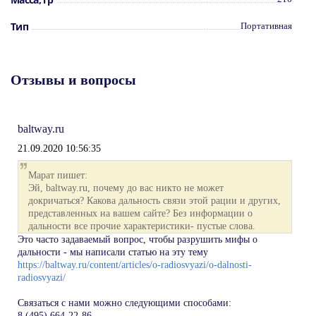
голосовые подсказки смены канала;
светодиодный индикатор режима работы.
Тип
Портативная
Софт для программирования радиостанции
Грифон G-3
Отзывы и вопросы
baltway.ru
21.09.2020 10:56:35
Марат пишет:
Эй, baltway.ru, почему до вас никто не может
докричаться? Какова дальность связи этой рации и других,
представленных на вашем сайте? Без информации о
дальности все прочие характеристики- пустые слова.
Это часто задаваемый вопрос, чтобы разрушить мифы о
дальности - мы написали статью на эту тему
https://baltway.ru/content/articles/o-radiosvyazi/o-dalnosti-
radiosvyazi/
Связаться с нами можно следующими способами:
8 (495) 664-22-86