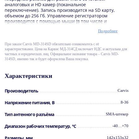
аналоговых и HD камер (поканальное
переключение). Запись производится на SD карту,
объемом до 256 Гб. Управление регистратором
производится с помощью мыши (в том числе и
беспроводной) или пульта ДУ. Имеет
Подробнее
интеллектуальное управление питанием.
Максимальное разрешение записи видео 720P.
При заказе Cаrvis MD-314SD обязательно ознакомьтесь с её
Особенности Carvis MD-314SD
характеристиками. Цена на Карвис МД-314СД включает НДС и актуальна для
частных и юридических лиц. Официальное название товара – Carvis MD-
314SD, именно так и будет оформлена Ваша покупка.
Подключение до 4-х камер,
запись на SD карту,
дозапись видео после отключения питания,
Характеристики
горячая замена носителя,
включение/выключение по сигналу АСС или
расписанию,
видеовыход 1 авиационный/ 1 VGA.
Производитель
Carvis
Дополнительные модули Carvis
Напряжение питания, В
8-36
MD-314SD
Тип антенного разъёма
SMA-штекер
GPS/Глонасс
3G
Диапазон рабочих температур, °С
-40…+70
Wi-Fi
Размеры, мм
142x153x32