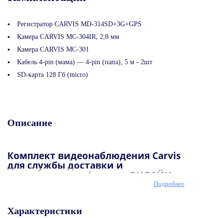
Регистратор CARVIS MD-314SD+3G+GPS
Камера CARVIS MC-304IR, 2,8 мм
Камера CARVIS MC-301
Кабель 4-pin (мама) — 4-pin (папа), 5 м - 2шт
SD-карта 128 Гб (micro)
Описание
Комплект видеонаблюдения Carvis
для службы доставки и
коммерческого фургона ОНЛАЙН
Подробнее
Комплект грузового видеонаблюдения подходит для
любых габаритов грузового транспорта. Комплект
Характеристики
ОНЛАЙН идет с модулем 3G и GPS.