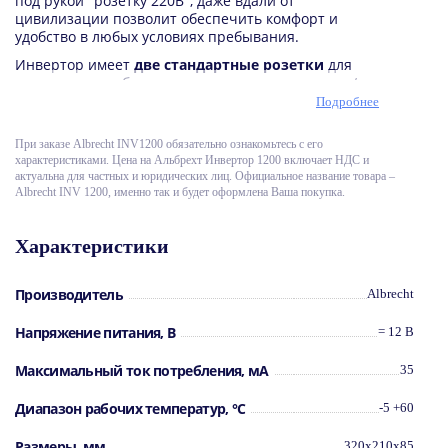
под рукой "розетку 220В", даже вдали от
цивилизации позволит обеспечить комфорт и
удобство в любых условиях пребывания.
Инвертор имеет
две стандартные розетки
для
подключения оборудования, кнопку включения /
выключения, индикаторы рабочего состояния,
Подробнее
встроенный кулер охлаждения. В подключенном
состоянии, когда розетки не используются, инвертор
При заказе Albreсht INV1200 обязательно ознакомьтесь с его
имеет очень малое токопотребление, которым можно
характеристиками. Цена на Альбрехт Инвертор 1200 включает НДС и
пренебречь, поэтому нет необходимости
актуальна для частных и юридических лиц. Официальное название товара –
беспокоиться о включении-выключении устройства,
Albrecht INV 1200, именно так и будет оформлена Ваша покупка.
когда оно не используется.
Технические характеристики
Albrecht INV1200
:
Характеристики
входное напряжение: 10-15В DC;
выходное напряжение: 230В AC;
сопротивление 50 Ом;
Производитель
Albrecht
рабочая номинальная выходная мощность:
1200 Ватт;
повышенная 1400 Ватт - до 30 минут;
Напряжение питания, В
= 12 В
максимальная 2400 Ватт - критическая,
кратковременно;
Максимальный ток потребления, мА
35
индикаторы рабочего состояния;
рабочая температура: от -5 до +60С;
Диапазон рабочих температур, °С
-5 +60
встроенный кулер (вентилятор);
защита от разряда аккумулятора;
защита от переполюсовки;
Размеры, мм
320x210x85