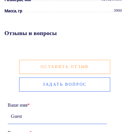
защита от превышения входного напряжения;
защита от перегрева;
Масса, гр
3900
защита от короткого замыкания на выходе;
5 предохранителей 35А.
Рекомендации по использованию:
использовать при запущенном двигателе;
Отзывы и вопросы
подключать инвертор к аккумулятору;
не рекомендуется
подключать инвертор к
прикуривателю;
использовать предохранители при
подключении;
при подключении использовать кабель
минимум
16 кв. мм
;
ОСТАВИТЬ ОТЗЫВ
уточнять технические параметры
подключаемых к инвертору устройств.
ЗАДАТЬ ВОПРОС
Ваше имя
*