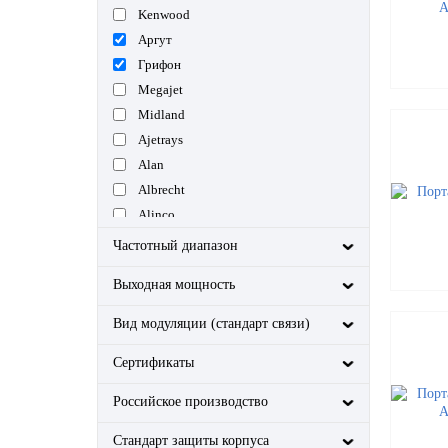
Kenwood
Аргут
Грифон
Megajet
Midland
Ajetrays
Alan
Albrecht
Alinco
AnyTone
Частотный диапазон
Barret
Выходная мощность
Caltta
Cobra
Вид модуляции (стандарт связи)
Comrade
Сертификаты
Entel
Flight
Российское производство
FlightLine
HIT
Стандарт защиты корпуса