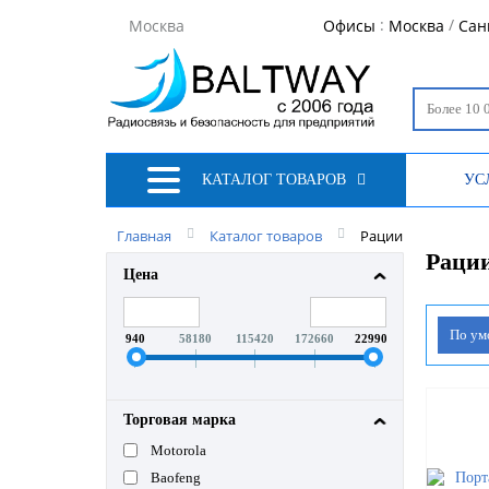
:
/
Москва
Офисы
Москва
Сан
КАТАЛОГ ТОВАРОВ
УС
Главная
Каталог товаров
Рации
Раци
Цена
По у
940
58180
115420
172660
229900
Торговая марка
Motorola
Baofeng