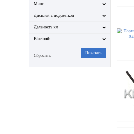
Мини
Sailor
Sirus
Дисплей с подсветкой
Sonafe
Дальность км
Standard-Horizon
TTI
Bluetooth
TurboSky
TYT
Vector
Vega
Vostok
Voyager
WLN
Wouxun
Yaesu
Yosan
ZTE
Байкал
Гранит