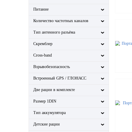
Hytera
Питание
Icom
Joker
Количество частотных каналов
Kirisun
Тип антенного разъёма
Leixen
Linton
Скремблер
Lira
Cross-band
M-Tech
NavCom
Взрывобезопасность
Neptune
Встроенный GPS / ГЛОНАСС
Omega (Onega)
Optim
Две рации в комплекте
P@RUS
President
Размер 1DIN
Racio
Тип аккумулятора
RadiusPro
Recent
Детские рации
Roger