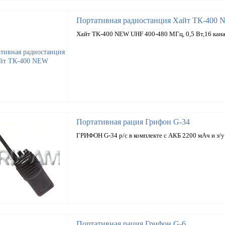
Портативная радиостанция Хайт ТК-400
Хайт TK-400 NEW UHF 400-480 МГц, 0,5 Вт,16 кан
Портативная рация Грифон G-34
ГРИФОН G-34 р/с в комплекте с АКБ 2200 мАч и з/у
Портативная рация Грифон G-6