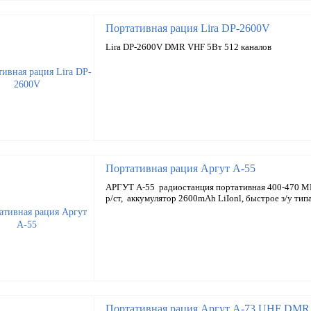
Портативная рация Lira DP-2600V
Lira DP-2600V DMR VHF 5Вт 512 каналов
Портативная рация Аргут А-55
АРГУТ А-55 радиостанция портативная 400-470 М
р/ст, аккумулятор 2600mAh LiIonl, быстрое з/у типа
Портативная рация Аргут А-73 UHF DMR