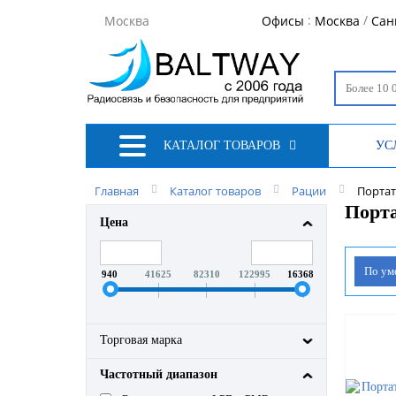
:
/
Москва
Офисы
Москва
Сан
КАТАЛОГ ТОВАРОВ
УС
Главная
Каталог товаров
Рации
Порта
Порт
Цена
По у
940
41625
82310
122995
163680
Торговая марка
Частотный диапазон