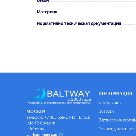
Сезон
Материал
Нормативно техническая документация
ИНФОРМАЦИЯ
О компании
Новости
МОСКВА
Телефон: +7 495 666-24-11 | Email:
Партнерские серти
info@baltway.ru
г. Москва,
Рекомендательные п
ул. Башиловская, 24