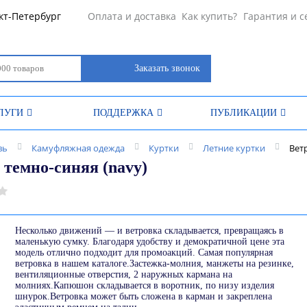
кт-Петербург
Оплата и доставка
Как купить?
Гарантия и с
Заказать звонок
ЛУГИ
ПОДДЕРЖКА
ПУБЛИКАЦИИ
вь
Камуфляжная одежда
Куртки
Летние куртки
Ветр
, темно-синяя (navy)
Несколько движений — и ветровка складывается, превращаясь в
маленькую сумку. Благодаря удобству и демократичной цене эта
модель отлично подходит для промоакций. Самая популярная
ветровка в нашем каталоге.Застежка-молния, манжеты на резинке,
вентиляционные отверстия, 2 наружных кармана на
молниях.Капюшон складывается в воротник, по низу изделия
шнурок.Ветровка может быть сложена в карман и закреплена