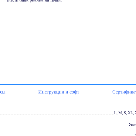
эластичным ремнем на талии.
осы
Инструкции и софт
Сертифика
L, M, S, XL,
Уни