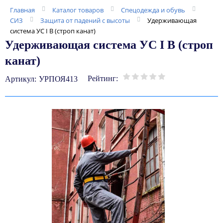
Главная
Каталог товаров
Спецодежда и обувь
СИЗ
Защита от падений с высоты
Удерживающая
система УС I В (строп канат)
Удерживающая система УС I В (строп
канат)
Рейтинг:
Артикул:
УРПОЯ413