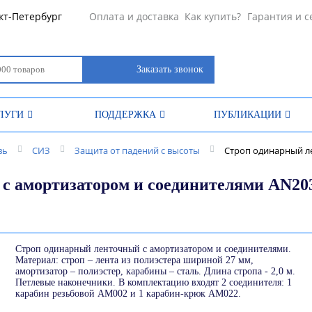
кт-Петербург
Оплата и доставка
Как купить?
Гарантия и с
Заказать звонок
ЛУГИ
ПОДДЕРЖКА
ПУБЛИКАЦИИ
вь
СИЗ
Защита от падений с высоты
Строп одинарный л
с амортизатором и соединителями AN203
Строп одинарный ленточный с амортизатором и соединителями.
Материал: строп – лента из полиэстера шириной 27 мм,
амортизатор – полиэстер, карабины – сталь. Длина стропа - 2,0 м.
Петлевые наконечники. В комплектацию входят 2 соединителя: 1
карабин резьбовой АМ002 и 1 карабин-крюк АМ022.