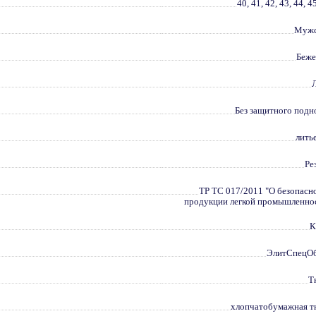
40, 41, 42, 43, 44, 4
Мужс
Беж
Без защитного подн
лить
Ре
ТР ТС 017/2011 "О безопасн
продукции легкой промышленно
К
ЭлитСпецО
Т
хлопчатобумажная т