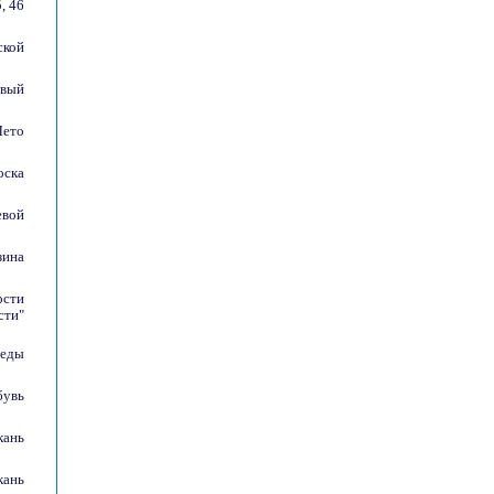
5, 46
кой
евый
Лето
оска
евой
зина
ости
сти"
еды
бувь
кань
кань