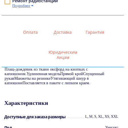
Ремонт радиостанций
Подробнее
Оплата
Доставка
Гарантия
Юридическим
лицам
Плащ-дождевик из ткани оксфорд на кнопках с
капюшоном.Удлиненная модельПрямой кройСпущенный
рукавМанжеты на резинкеУтягивающий шнур в
капюшонеПоставляется в пакете с липким краем.
Характеристики
Доступные для заказа размеры
L, M, S, XL, XS, XXL
Пол
Унисекс