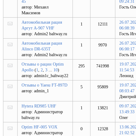
45
09:24:31
автор:
Михаил
Гость Ол
Максимов
Автомобильная рация
26.07.20
1
12111
Аргут А-907 VHF
06:08:39
автор:
Admin2 baltway.ru
Гость Иг
Автомобильная рация
26.07.20
1
9970
Alinco DR-635T
06:00:17
автор:
Admin2 baltway.ru
Гость Иг
Отзывы о рации Optim
19.07.20
295
741998
Apollo
(
1
,
2
,
3
...
10
)
11:54:53
автор:
admin1c_baltway22
Леонид
Отзывы о Yaesu FT-897D
19.07.20
5
95809
автор:
admin_1
08:03:47
Дмитрий
Hytera RD985 UHF
09.07.20
1
13821
автор:
Администратор
13:49:33
baltway.ru
Олег
Optim HF-005 VOX
13.06.20
0
12328
автор:
Администратор
21:02:52