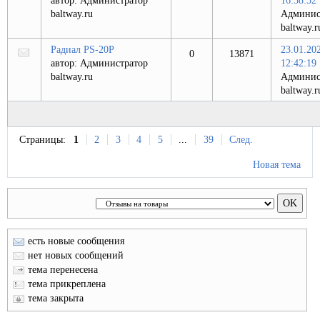
автор:
Администратор
16:58:52
baltway.ru
Админис
baltway.r
Радиал PS-20P
23.01.20
0
13871
автор:
Администратор
12:42:19
baltway.ru
Админис
baltway.r
Страницы:
1
2
3
4
5
...
39
След.
Новая тема
есть новые сообщения
нет новых сообщений
тема перенесена
тема прикреплена
тема закрыта