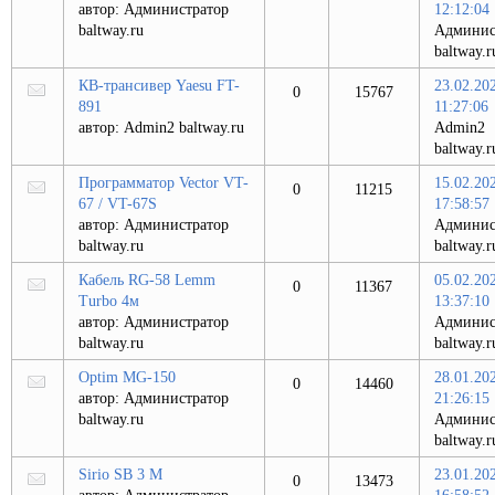
автор:
Администратор
12:12:04
baltway.ru
Админис
baltway.r
КВ-трансивер Yaesu FT-
23.02.20
0
15767
891
11:27:06
автор:
Admin2 baltway.ru
Admin2
baltway.r
Программатор Vector VT-
15.02.20
0
11215
67 / VT-67S
17:58:57
автор:
Администратор
Админис
baltway.ru
baltway.r
Кабель RG-58 Lemm
05.02.20
0
11367
Turbo 4м
13:37:10
автор:
Администратор
Админис
baltway.ru
baltway.r
Optim MG-150
28.01.20
0
14460
автор:
Администратор
21:26:15
baltway.ru
Админис
baltway.r
Sirio SB 3 M
23.01.20
0
13473