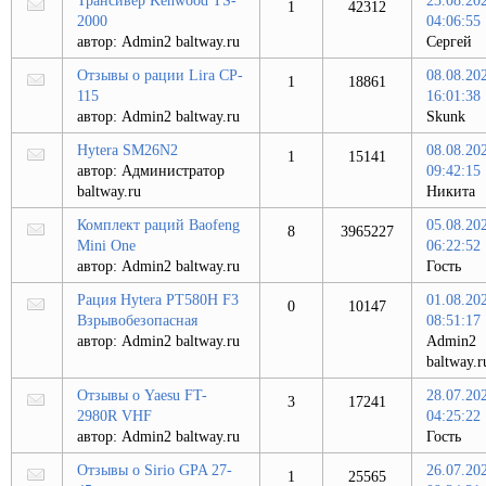
Трансивер Kenwood TS-
23.08.20
1
42312
2000
04:06:55
автор:
Admin2 baltway.ru
Сергей
Отзывы о рации Lira CP-
08.08.20
1
18861
115
16:01:38
автор:
Admin2 baltway.ru
Skunk
Hytera SM26N2
08.08.20
1
15141
автор:
Администратор
09:42:15
baltway.ru
Никита
Комплект раций Baofeng
05.08.20
8
3965227
Mini One
06:22:52
автор:
Admin2 baltway.ru
Гость
Рация Hytera PT580H F3
01.08.20
0
10147
Взрывобезопасная
08:51:17
автор:
Admin2 baltway.ru
Admin2
baltway.r
Отзывы о Yaesu FT-
28.07.20
3
17241
2980R VHF
04:25:22
автор:
Admin2 baltway.ru
Гость
Отзывы о Sirio GPA 27-
26.07.20
1
25565