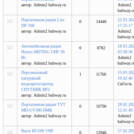
автор:
Admin2 baltway.ru
Admin2
baltway.r
Портативная рация Lira
22.03.20
0
14446
DP-100
17:25:17
автор:
Admin2 baltway.ru
Admin2
baltway.r
Автомобильная рация
18.03.20
0
8782
Hytera MD785G UHF 50
03:58:36
Вт
Admin2
автор:
Admin2 baltway.ru
baltway.r
Персональный
15.03.20
1
11760
нагрудный
10:42:46
видеорегистратор
СвГость
СПУТНИК ВР2
автор:
Admin2 baltway.ru
Портативная рация TYT
28.02.20
0
10796
MD-UV390 DMR
12:41:49
автор:
Admin2 baltway.ru
Admin2
baltway.r
Racio RU100 VHF
27.02.20
0
12946