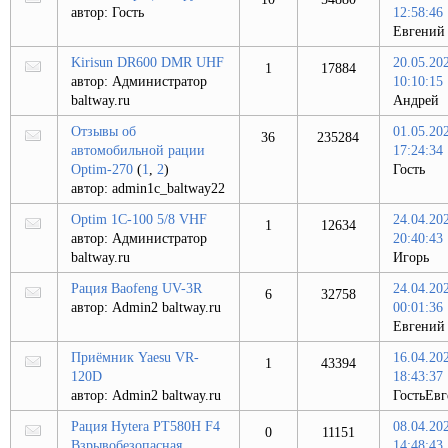
автор:
Гость
12:58:46
Евгений
Kirisun DR600 DMR UHF
20.05.20
1
17884
автор:
Администратор
10:10:15
baltway.ru
Андрей
Отзывы об
01.05.20
36
235284
автомобильной рации
17:24:34
Optim-270
(
1
,
2
)
Гость
автор:
admin1c_baltway22
Optim 1C-100 5/8 VHF
24.04.20
1
12634
автор:
Администратор
20:40:43
baltway.ru
Игорь
Рация Baofeng UV-3R
24.04.20
6
32758
автор:
Admin2 baltway.ru
00:01:36
Евгений
Приёмник Yaesu VR-
16.04.20
1
43394
120D
18:43:37
автор:
Admin2 baltway.ru
ГостьЕв
Рация Hytera PT580H F4
08.04.20
0
11151
Взрывобезопасная
14:48:43