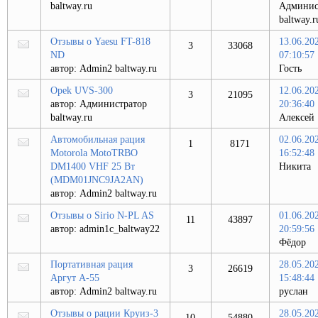
baltway.ru
Админис
baltway.r
Отзывы о Yaesu FT-818
13.06.20
3
33068
ND
07:10:57
автор:
Admin2 baltway.ru
Гость
Opek UVS-300
12.06.20
3
21095
автор:
Администратор
20:36:40
baltway.ru
Алексей
Автомобильная рация
02.06.20
1
8171
Motorola MotoTRBO
16:52:48
DM1400 VHF 25 Вт
Никита
(MDM01JNC9JA2AN)
автор:
Admin2 baltway.ru
Отзывы о Sirio N-PL AS
01.06.20
11
43897
автор:
admin1c_baltway22
20:59:56
Фёдор
Портативная рация
28.05.20
3
26619
Аргут А-55
15:48:44
автор:
Admin2 baltway.ru
руслан
Отзывы о рации Круиз-3
28.05.20
10
54880