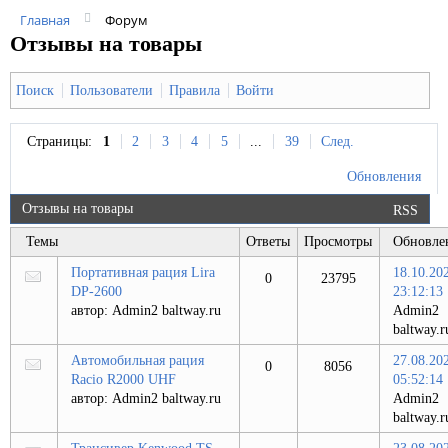
Главная
Форум
Отзывы на товары
Поиск
Пользователи
Правила
Войти
Страницы:
1
2
3
4
5
...
39
След.
Обновления
Отзывы на товары
RSS
Темы
Ответы
Просмотры
Обновле
Портативная рация Lira
18.10.20
0
23795
DP-2600
23:12:13
автор:
Admin2 baltway.ru
Admin2
baltway.r
Автомобильная рация
27.08.20
0
8056
Racio R2000 UHF
05:52:14
автор:
Admin2 baltway.ru
Admin2
baltway.r