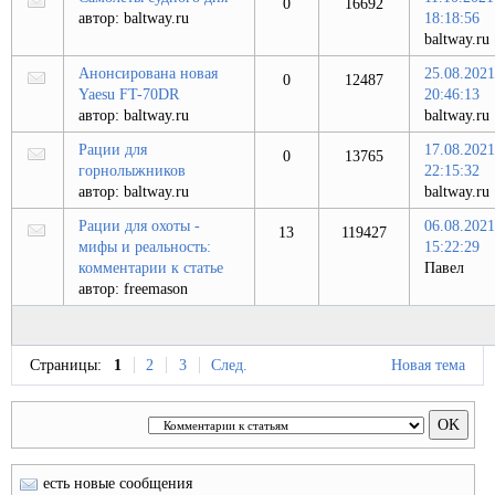
0
16692
автор:
baltway.ru
18:18:56
baltway.ru
Анонсирована новая
25.08.2021
0
12487
Yaesu FT-70DR
20:46:13
автор:
baltway.ru
baltway.ru
Рации для
17.08.2021
0
13765
горнолыжников
22:15:32
автор:
baltway.ru
baltway.ru
Рации для охоты -
06.08.2021
13
119427
мифы и реальность:
15:22:29
комментарии к статье
Павел
автор:
freemason
Страницы:
1
2
3
След.
Новая тема
есть новые сообщения