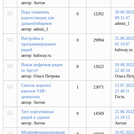
автор:
Антон
Пора осваивать
28.08.2022
0
12202
радиостанции для
00:31:47
дальнобойщиков
admin_1
автор:
admin_1
Настройка и
25.08.2022
0
29994
программирование
01:19:07
раций
baltway.ru
автор:
baltway.ru
Новая цифровая рация
18.08.2022
0
12622
от Аргут!
22:40:54
автор:
Ольга Петрова
Ольга Пет
Список морских
13.07.2022
1
23071
каналов VHF-
21:48:11
диапазона
Гость
автор:
Антон
Тест портативных
25.06.2022
0
14569
раций в здании
21:19:12
автор:
Антон
Антон
Мультифункциональная
10.05.2022