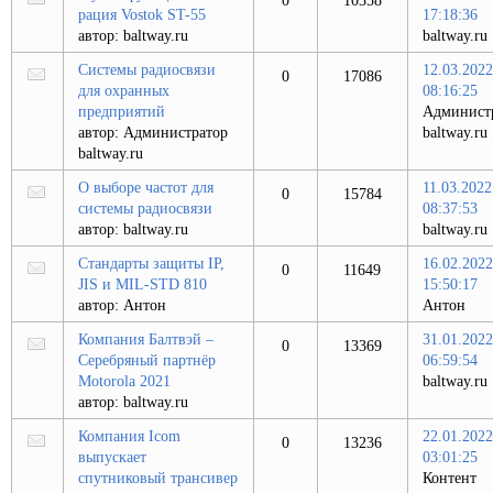
0
10358
рация Vostok ST-55
17:18:36
автор:
baltway.ru
baltway.ru
Системы радиосвязи
12.03.2022
0
17086
для охранных
08:16:25
предприятий
Админист
автор:
Администратор
baltway.ru
baltway.ru
О выборе частот для
11.03.2022
0
15784
системы радиосвязи
08:37:53
автор:
baltway.ru
baltway.ru
Стандарты защиты IP,
16.02.2022
0
11649
JIS и MIL-STD 810
15:50:17
автор:
Антон
Антон
Компания Балтвэй –
31.01.2022
0
13369
Серебряный партнёр
06:59:54
Motorola 2021
baltway.ru
автор:
baltway.ru
Компания Icom
22.01.2022
0
13236
выпускает
03:01:25
спутниковый трансивер
Контент