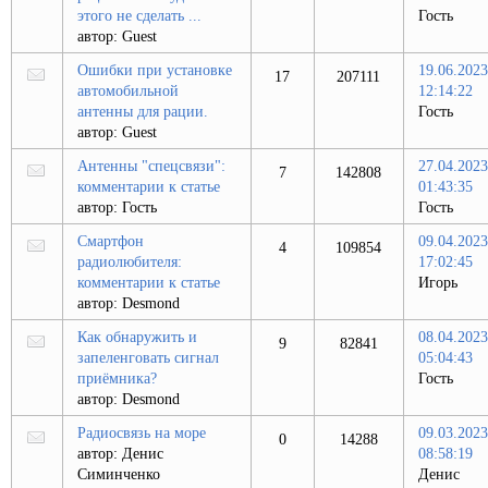
этого не сделать ...
Гость
автор:
Guest
Ошибки при установке
19.06.2023
17
207111
автомобильной
12:14:22
антенны для рации.
Гость
автор:
Guest
Антенны "спецсвязи":
27.04.2023
7
142808
комментарии к статье
01:43:35
автор:
Гость
Гость
Смартфон
09.04.2023
4
109854
радиолюбителя:
17:02:45
комментарии к статье
Игорь
автор:
Desmond
Как обнаружить и
08.04.2023
9
82841
запеленговать сигнал
05:04:43
приёмника?
Гость
автор:
Desmond
Радиосвязь на море
09.03.2023
0
14288
автор:
Денис
08:58:19
Симинченко
Денис