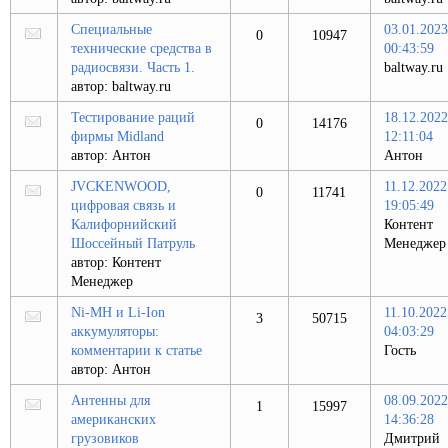
Специальные
03.01.2023
0
10947
технические средства в
00:43:59
радиосвязи. Часть 1.
baltway.ru
автор:
baltway.ru
Тестирование раций
18.12.2022
0
14176
фирмы Midland
12:11:04
автор:
Антон
Антон
JVCKENWOOD,
11.12.2022
0
11741
цифровая связь и
19:05:49
Калифорнийский
Контент
Шоссейный Патруль
Менеджер
автор:
Контент
Менеджер
Ni-MH и Li-Ion
11.10.2022
3
50715
аккумуляторы:
04:03:29
комментарии к статье
Гость
автор:
Антон
Антенны для
08.09.2022
1
15997
американских
14:36:28
грузовиков
Дмитрий