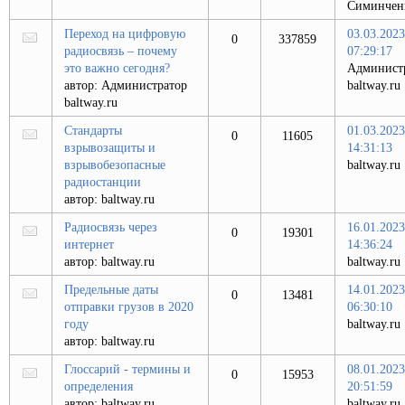
Симинчен
Переход на цифровую
03.03.2023
0
337859
радиосвязь – почему
07:29:17
это важно сегодня?
Админист
автор:
Администратор
baltway.ru
baltway.ru
Стандарты
01.03.2023
0
11605
взрывозащиты и
14:31:13
взрывобезопасные
baltway.ru
радиостанции
автор:
baltway.ru
Радиосвязь через
16.01.2023
0
19301
интернет
14:36:24
автор:
baltway.ru
baltway.ru
Предельные даты
14.01.2023
0
13481
отправки грузов в 2020
06:30:10
году
baltway.ru
автор:
baltway.ru
Глоссарий - термины и
08.01.2023
0
15953
определения
20:51:59
автор:
baltway.ru
baltway.ru