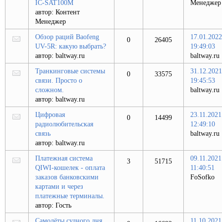
IC-SAT100M
Менеджер
автор:
Контент
Менеджер
Обзор раций Baofeng
17.01.2022
0
26405
UV-5R: какую выбрать?
19:49:03
автор:
baltway.ru
baltway.ru
Транкинговые системы
31.12.2021
0
33575
связи. Просто о
19:45:53
сложном.
baltway.ru
автор:
baltway.ru
Цифровая
23.11.2021
0
14499
радиолюбительская
12:49:10
связь
baltway.ru
автор:
baltway.ru
Платежная система
09.11.2021
3
51715
QIWI-кошелек - оплата
11:40:51
заказов банковскими
FoSofko
картами и через
платежные терминалы.
автор:
Гость
Самолёты судного дня
11.10.2021