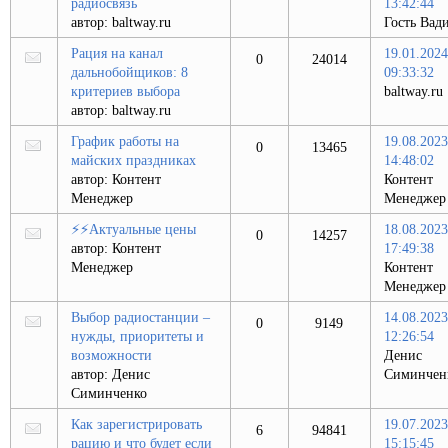
радиосвязь
13:42:44
автор:
baltway.ru
Гость Вад
Рация на канал
19.01.2024
0
24014
дальнобойщиков: 8
09:33:32
критериев выбора
baltway.ru
автор:
baltway.ru
График работы на
19.08.2023
0
13465
майских праздниках
14:48:02
автор:
Контент
Контент
Менеджер
Менеджер
⚡⚡Актуальные цены
18.08.2023
0
14257
автор:
Контент
17:49:38
Менеджер
Контент
Менеджер
Выбор радиостанции –
14.08.2023
0
9149
нужды, приоритеты и
12:26:54
возможности
Денис
автор:
Денис
Симинчен
Симинченко
Как зарегистрировать
19.07.2023
6
94841
рацию и что будет если
15:15:45